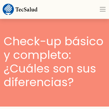
Check-up básico
y completo:
¿Cuáles son sus
diferencias?