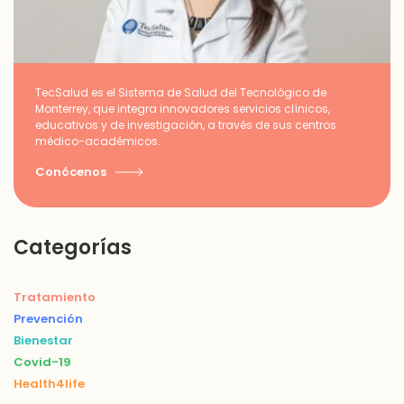
TecSalud es el Sistema de Salud del Tecnológico de
Monterrey, que integra innovadores servicios clínicos,
educativos y de investigación, a través de sus centros
médico-académicos.
Conócenos
Categorías
Tratamiento
Prevención
Bienestar
Covid-19
Health4life