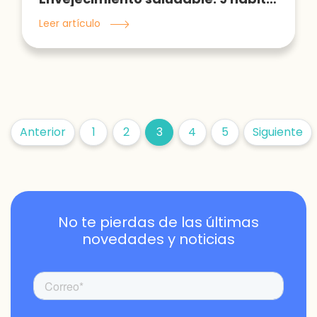
Leer artículo
Anterior
1
2
3
4
5
Siguiente
No te pierdas de las últimas
novedades y noticias