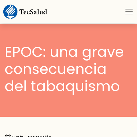
EPOC: una grave
consecuencia
del tabaquismo