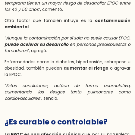
temprana tienen un mayor riesgo de desarrollar EPOC entre
los 40 y 50 años
”, comentó.
Otro factor que también influye es la
contaminación
ambiental
.
“
Aunque la contaminación por sí sola no suele causar EPOC,
puede acelerar su desarrollo
en personas predispuestas o
fumadoras
”, agregó.
Enfermedades como la diabetes, hipertensión, sobrepeso u
obesidad, también pueden
aumentar el riesgo
o agravar
la EPOC.
“
Estas condiciones, actúan de forma acumulativa,
aumentando los riesgos tanto pulmonares como
cardiovasculares
”, señaló.
¿Es curable o controlable?
La EPOC es una afección crónica
que, por su naturaleza,