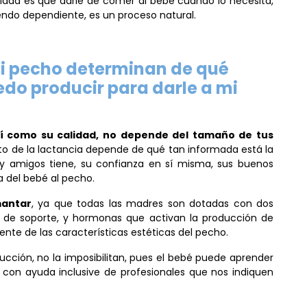
lidad es que darle de comer al bebé cuando lo necesita,
endo dependiente, es un proceso natural.
 mi pecho determinan de qué
edo producir para darle a mi
sí como su calidad, no depende del tamaño de tus
ito de la lactancia depende de qué tan informada está la
 y amigos tiene, su confianza en sí misma, sus buenos
a del bebé al pecho.
mantar
, ya que todas las madres son dotadas con dos
vo de soporte, y hormonas que activan la producción de
nte de las características estéticas del pecho.
succión, no la imposibilitan, pues el bebé puede aprender
con ayuda inclusive de profesionales que nos indiquen