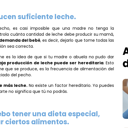
cen suficiente leche.
echo, es casi imposible que una madre no tenga la
ontrola cuánta cantidad de leche debe producir su mamá,
a demanda del bebé
, es decir, dejarlo que tome todas las
ión sea correcta.
A
che es la idea de que si tu madre o abuela no pudo dar
aja producción de leche puede ser hereditaria
. Esto
he que se produce, es la frecuencia de alimentación del
ciado del pecho.
e más leche.
No existe un factor hereditario. Ya puedes
te no significa que tú no podrás.
bo tener una dieta especial,
r ciertos alimentos.