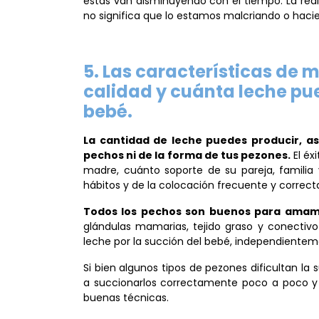
estas van disminuyendo con el tiempo. La rea
no significa que lo estamos malcriando o haci
5. Las características de
calidad y cuánta leche pu
bebé.
La cantidad de leche puedes producir, a
pechos ni de la forma de tus pezones.
El éx
madre, cuánto soporte de su pareja, familia
hábitos y de la colocación frecuente y correct
Todos los pechos son buenos para ama
glándulas mamarias
, tejido graso y conecti
leche por la succión del bebé, independienteme
Si bien algunos tipos de pezones dificultan la 
a succionarlos correctamente poco a poco y 
buenas técnicas.