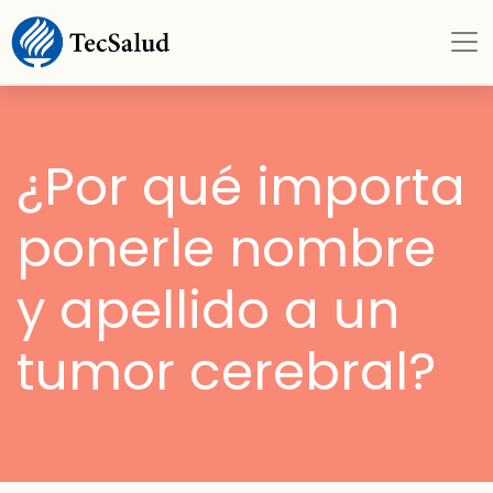
¿Por qué importa
ponerle nombre
y apellido a un
tumor cerebral?