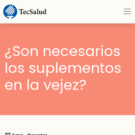
¿Son necesarios
los suplementos
en la vejez?