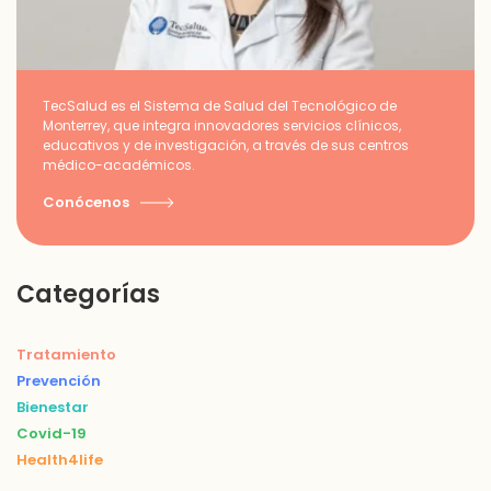
TecSalud es el Sistema de Salud del Tecnológico de
Monterrey, que integra innovadores servicios clínicos,
educativos y de investigación, a través de sus centros
médico-académicos.
Conócenos
Categorías
Tratamiento
Prevención
Bienestar
Covid-19
Health4life