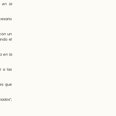
 en la
esario
con un
ando el
a en la
 a las
res que
imados
”,