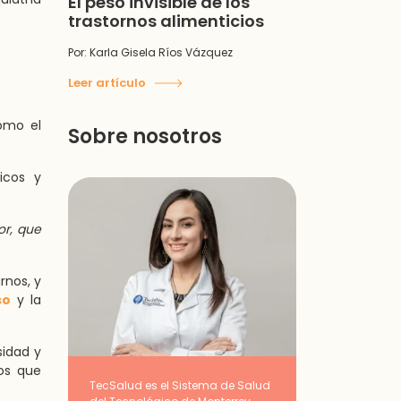
El peso invisible de los
trastornos alimenticios
Por: Karla Gisela Ríos Vázquez
Leer artículo
mo el
Sobre nosotros
icos y
or, que
rnos, y
so
y la
sidad y
os que
TecSalud es el Sistema de Salud