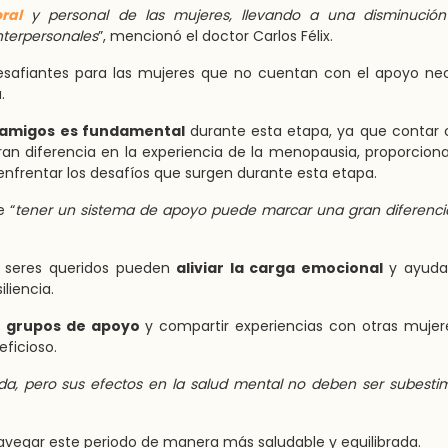
ral
y personal de las mujeres, llevando a una disminución
nterpersonales
”, mencionó el doctor Carlos Félix.
esafiantes para las mujeres que no cuentan con el apoyo nec
.
y amigos es fundamental
durante esta etapa, ya que contar 
n diferencia en la experiencia de la menopausia, proporcion
enfrentar los desafíos que surgen durante esta etapa.
 “
tener un sistema de apoyo puede marcar una gran diferenci
s seres queridos pueden
aliviar la carga emocional
y ayudar
liencia.
n
grupos de apoyo
y compartir experiencias con otras muje
ficioso.
da, pero sus efectos en la salud mental no deben ser subest
vegar este periodo de manera más saludable y equilibrada.