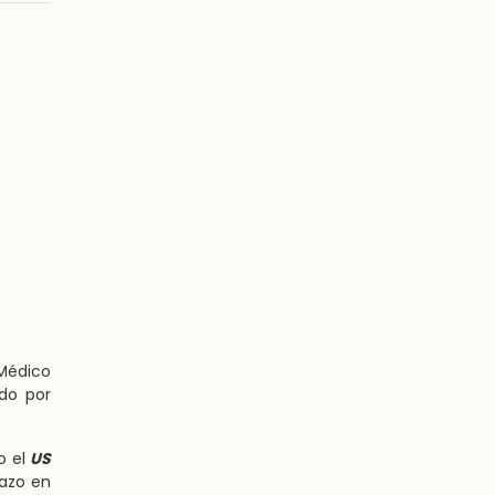
 Médico
ado por
o el
US
lazo en