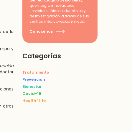
del Tecnológico de Monterrey,
que integra innovadores
servicios clínicos, educativos y
de investigación, a través de sus
centros médico-académicos.
Conócenos
 de la
iempo y
Categorías
luación
 doctor
Tratamiento
Prevención
Bienestar
ciones
Covid-19
Health4life
y otros