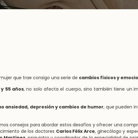
 mujer que trae consigo una serie de
cambios físicos y emoci
5 y 55 años
, no solo afecta el cuerpo, sino también tiene un 
o ansiedad, depresión y cambios de humor
, que pueden inf
iremos consejos para abordar estos desafíos y ofrecer una comp
ocimiento de los doctores
Carlos Félix Arce
, ginecólogo y espec
o Martínez
, psiquiatra y coordinador de la especialidad de psiq