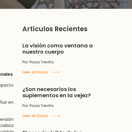
Artículos Recientes
La visión como ventana a
nuestro cuerpo
Por: Paula Treviño
Leer artículo
onales
.
impacto
¿Son necesarios los
suplementos en la vejez?
luir en
Por: Paula Treviño
Leer artículo
rensión
ialista
uiatría