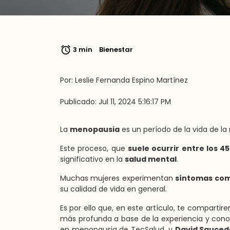
3 min
Bienestar
Por: Leslie Fernanda Espino Martínez
Publicado: Jul 11, 2024 5:16:17 PM
La
menopausia
es un período de la vida de la
Este proceso, que
suele ocurrir entre los 4
significativo en la
salud mental
.
Muchas mujeres experimentan
síntomas com
su calidad de vida en general.
Es por ello que, en este artículo, te compart
más profunda a base de la experiencia y con
en menopausia de TecSalud, y
David Sauced