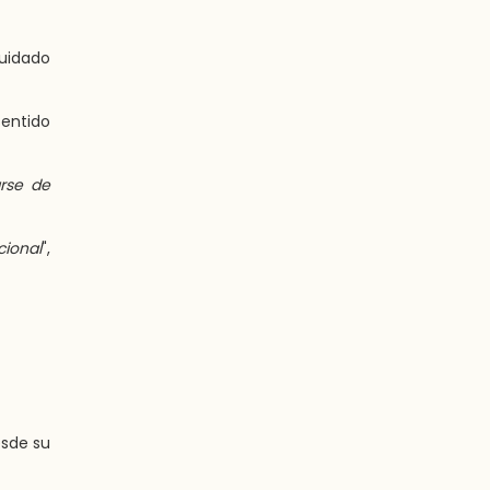
uidado
sentido
rse de
cional
",
esde su