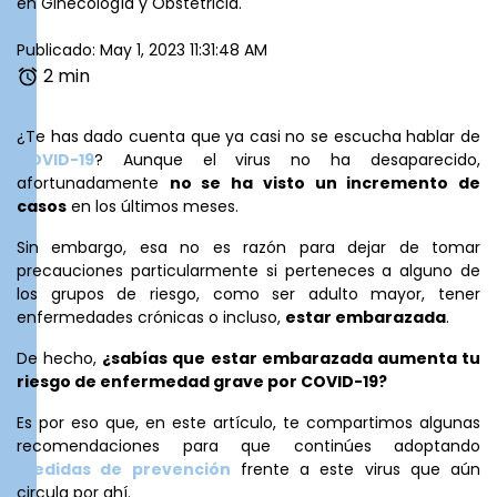
en Ginecología y Obstetricia.
Publicado: May 1, 2023 11:31:48 AM
2 min
¿Te has dado cuenta que ya casi no se escucha hablar de
COVID-19
? Aunque el virus no ha desaparecido,
afortunadamente
no se ha visto un incremento de
casos
en los últimos meses.
Sin embargo, esa no es razón para dejar de tomar
precauciones particularmente si perteneces a alguno de
los grupos de riesgo, como ser adulto mayor, tener
enfermedades crónicas o incluso,
estar embarazada
.
De hecho,
¿sabías que estar embarazada aumenta tu
riesgo de enfermedad grave por COVID-19?
Es por eso que, en este artículo, te compartimos algunas
recomendaciones para que continúes adoptando
medidas de prevención
frente a este virus que aún
circula por ahí.