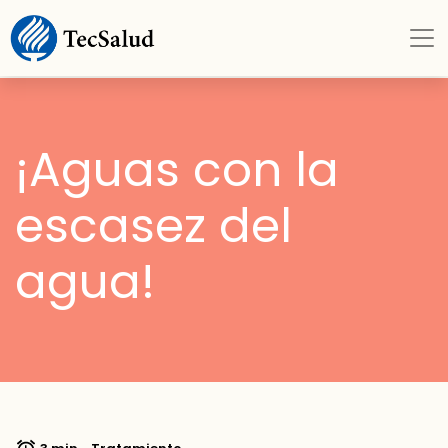
¡Aguas con la
escasez del
agua!