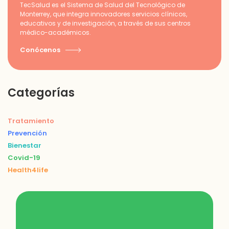
TecSalud es el Sistema de Salud del Tecnológico de
Monterrey, que integra innovadores servicios clínicos,
educativos y de investigación, a través de sus centros
médico-académicos.
Conócenos
Categorías
Tratamiento
Prevención
Bienestar
Covid-19
Health4life