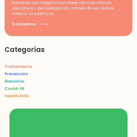
Monterrey, que integra innovadores servicios clínicos,
educativos y de investigación, a través de sus centros
médico-académicos.
Conócenos
Categorías
Tratamiento
Prevención
Bienestar
Covid-19
Health4life