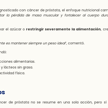
agnosticado con cáncer de próstata, el enfoque nutricional cam
tar la pérdida de masa muscular y fortalecer al cuerpo dur
ar el azúcar o
restringir severamente la alimentación
, c
nte es mantener siempre un peso ideal
”, comentó.
ndó:
icciones alimentarias.
 y lácteos sin grasa.
tividad física.
os
áncer de próstata no se resume en una sola acción, pero sí