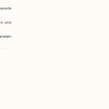
hacerte
 a una
también