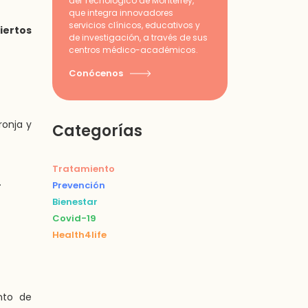
del Tecnológico de Monterrey,
que integra innovadores
servicios clínicos, educativos y
iertos
de investigación, a través de sus
centros médico-académicos.
Conócenos
ronja y
Categorías
Tratamiento
.
Prevención
Bienestar
Covid-19
Health4life
nto de