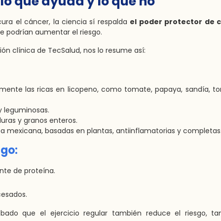
lo que ayuda y lo que no
ura el cáncer, la ciencia sí respalda
el poder protector de c
ue podrían aumentar el riesgo.
ción clínica de TecSalud, nos lo resume así:
lmente las ricas en licopeno, como tomate, papaya, sandía, to
y leguminosas.
duras y granos enteros.
a mexicana, basadas en plantas, antiinflamatorias y completas
sgo:
nte de proteína.
cesados.
ado que el ejercicio regular también reduce el riesgo, ta