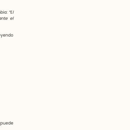
bia: “E
l
ante el
reyendo
 puede