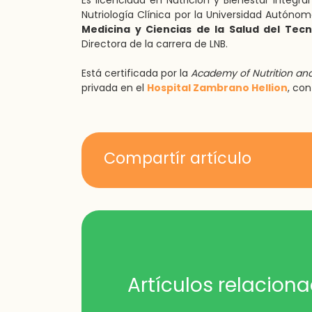
Es licenciada en Nutrición y Bienestar Integ
Nutriología Clínica por la Universidad Autón
Medicina y Ciencias de la Salud del Tec
Directora de la carrera de LNB.
Está certificada por la
Academy of Nutrition and
privada en el
Hospital Zambrano Hellion
, con
Compartír artículo
Artículos relacion