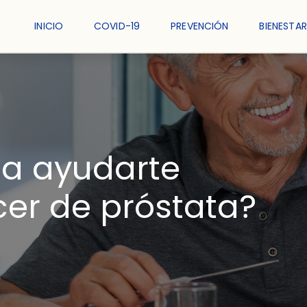
INICIO
COVID-19
PREVENCIÓN
BIENESTAR
ta ayudarte
cer de próstata?