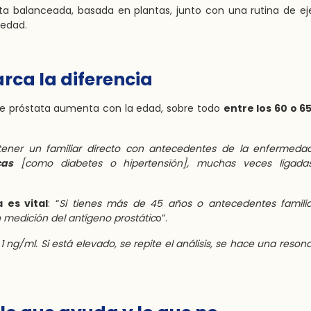
ta balanceada, basada en plantas, junto con una rutina de eje
medad.
ca la diferencia
de próstata aumenta con la edad, sobre todo
entre los 60 o 6
 tener un familiar directo con antecedentes de la enfermeda
cas
[como diabetes o hipertensión], muchas veces ligada
 es vital
: “
Si tienes más de 45 años o antecedentes familia
medición del antígeno prostátic
o”.
ng/ml. Si está elevado, se repite el análisis, se hace una resona