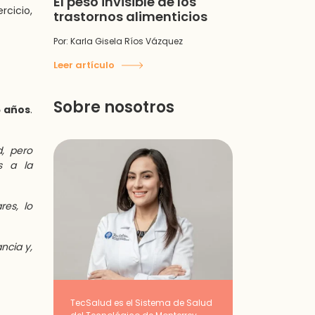
El peso invisible de los
rcicio,
trastornos alimenticios
Por: Karla Gisela Ríos Vázquez
Leer artículo
Sobre nosotros
5 años
.
d, pero
s a la
res, lo
ncia y,
TecSalud es el Sistema de Salud