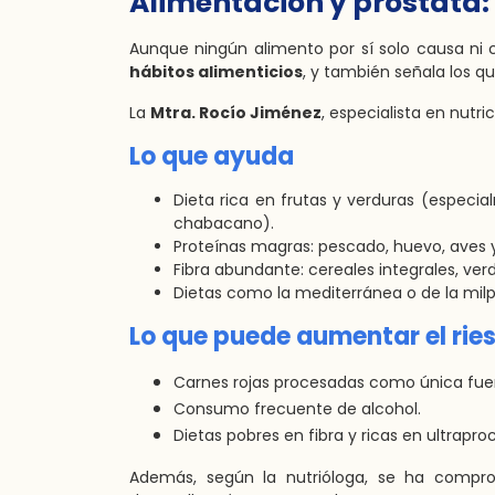
Alimentación y próstata: 
Aunque ningún alimento por sí solo causa ni c
hábitos alimenticios
, y también señala los q
La
Mtra. Rocío Jiménez
, especialista en nutri
Lo que ayuda
Dieta rica en frutas y verduras (especia
chabacano).
Proteínas magras: pescado, huevo, aves 
Fibra abundante: cereales integrales, ver
Dietas como la mediterránea o de la milp
Lo que puede aumentar el rie
Carnes rojas procesadas como única fue
Consumo frecuente de alcohol.
Dietas pobres en fibra y ricas en ultrapro
Además, según la nutrióloga, se ha comprob