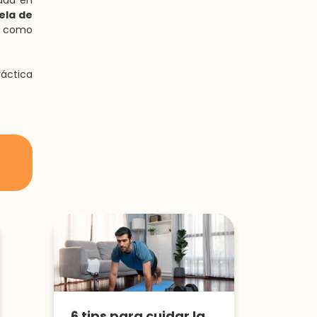
idad en
ela de
a como
ráctica
6 tips para cuidar la salud de tu corazón