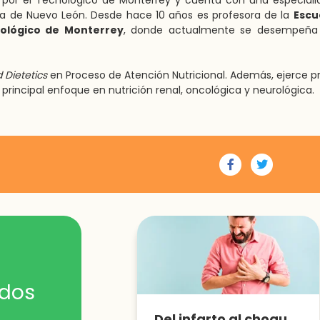
ral por el Tecnológico de Monterrey y cuenta con una especial
oma de Nuevo León. Desde hace 10 años es profesora de la
Escu
nológico de Monterrey
, donde actualmente se desempeñ
 Dietetics
en Proceso de Atención Nutricional. Además, ejerce p
 principal enfoque en nutrición renal, oncológica y neurológica.
ados
Del infarto al choque cardiaco y cómo mejorar la sobrevida