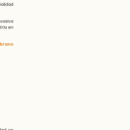
ialidad
nvasiva
tría en
mbrano