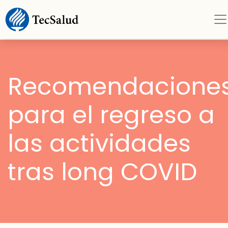
Recomendacione
para el regreso a
las actividades
tras long COVID