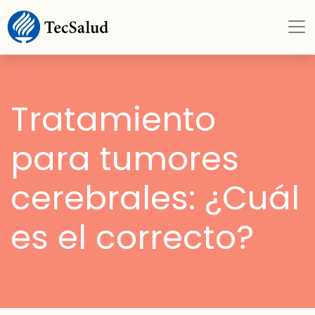
Tratamiento
para tumores
cerebrales: ¿Cuál
es el correcto?