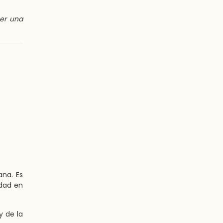
ner una
ana. Es
idad en
y de la