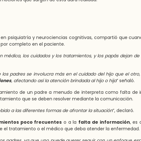
a en psiquiatría y neurociencias cognitivas, compartió que cua
 por completo en el paciente.
ión médica, los cuidados y los tratamientos, y los papás dejan de 
los padres se involucra más en el cuidado del hijo que el otro,
iones
, afectando así la atención brindada al hijo o hija
” señaló.
cramiento de un padre a menudo de interpreta como falta de i
rontamiento que se deben resolver mediante la comunicación.
ido a las diferentes formas de afrontar la situación
”, declaró.
mientos poco frecuentes
o a la
falta de información
, es
re el tratamiento o el médico que deba atender la enfermedad.
 los padres, ya que uno puede querer seguir con un enfoque esp