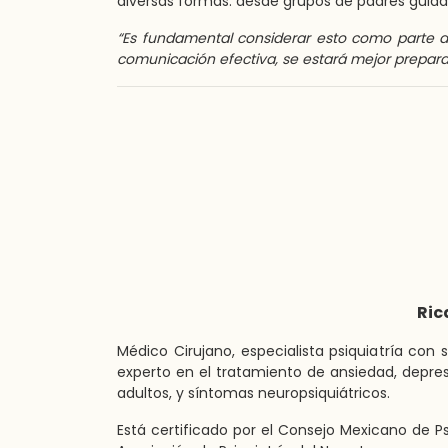
diversas formas: desde grupos de padres guiado
“Es fundamental considerar esto como parte de
comunicación efectiva, se estará mejor prepara
Ric
Médico Cirujano, especialista psiquiatría co
experto en el tratamiento de ansiedad, depres
adultos, y síntomas neuropsiquiátricos.
Está certificado por el Consejo Mexicano de Ps