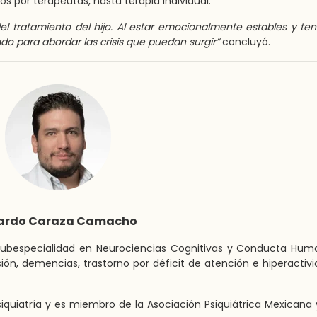
s por terapeutas, hasta terapia individual.
l tratamiento del hijo. Al estar emocionalmente estables y te
do para abordar las crisis que puedan surgir”
concluyó.
ardo Caraza Camacho
n subespecialidad en Neurociencias Cognitivas y Conducta Hum
ión, demencias, trastorno por déficit de atención e hiperactiv
iquiatría y es miembro de la Asociación Psiquiátrica Mexicana 