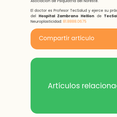
Asociación de Psiquiatría del Noreste.
El doctor es Profesor TecSalud y ejerce su pr
del
Hospital Zambrano Hellion
de
TecSa
Neuroplasticidad:
81.8888.0675
Compartír artículo
Artículos relacion