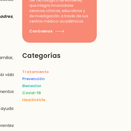
del Tecnológico de Monterrey,
que integra innovadores
servicios clínicos, educativos y
padres
,
de investigación, a través de sus
centros médico-académicos.
Conócenos
Categorías
miliar,
Tratamiento
la vida
Prevención
Bienestar
omentos
Covid-19
Health4life
ayuda
erentes