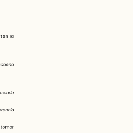
tan la
ncadena
resarlo
erencia
 tomar