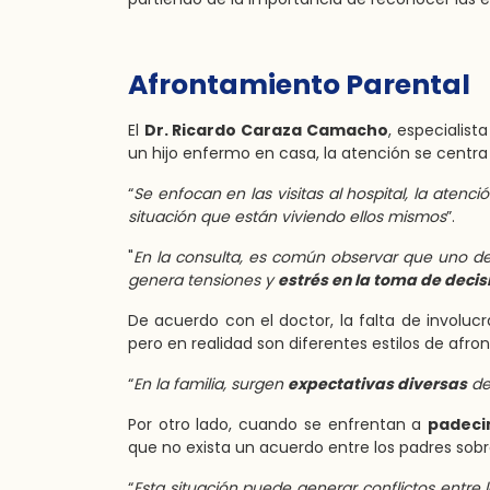
Afrontamiento Parental
El
Dr. Ricardo Caraza Camacho
, especialist
un hijo enfermo en casa, la atención se centra
“
Se enfocan en las visitas al hospital, la atenc
situación que están viviendo ellos mismos
”.
"
En la consulta, es común observar que uno de 
genera tensiones y
estrés en la toma de decis
De acuerdo con el doctor, la falta de involu
pero en realidad son diferentes estilos de af
“
En la familia, surgen
expectativas diversas
deb
Por otro lado, cuando se enfrentan a
padeci
que no exista un acuerdo entre los padres sob
“
Esta situación puede generar conflictos entre