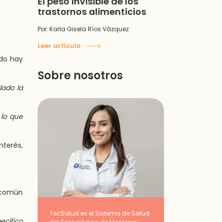
El peso invisible de los
trastornos alimenticios
Por: Karla Gisela Ríos Vázquez
Leer artículo
ndo hay
Sobre nosotros
lado la
 lo que
nterés,
 común
TecSalud es el Sistema de Salud
ecífico