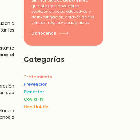
del Tecnológico de Monterrey,
que integra innovadores
servicios clínicos, educativos y
de investigación, a través de sus
centros médico-académicos.
yudan a
tar las
Conócenos
astante
iar el
Categorías
Tratamiento
Prevención
presión
Bienestar
dor que
Covid-19
Health4life
ínculo
onos a