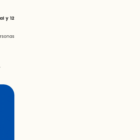
l y 12
ersonas
.