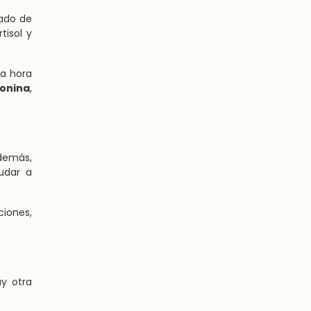
ado de
tisol y
la hora
onina
,
 demás,
udar a
ciones,
y otra