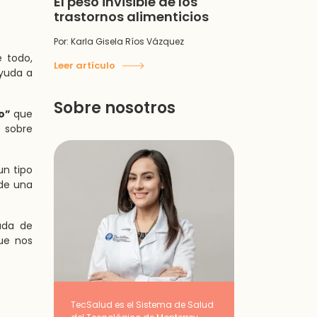
El peso invisible de los
trastornos alimenticios
Por: Karla Gisela Ríos Vázquez
 todo,
Leer artículo
yuda a
Sobre nosotros
o”
que
e sobre
un tipo
 de una
gada de
ue nos
TecSalud es el Sistema de Salud