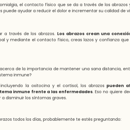
mialgia, el contacto físico que se da a través de los abrazos 
os puede ayudar a reducir el dolor e incrementar su calidad de v
r a través de los abrazos.
Los abrazos crean una conexi
l y mediante el contacto físico, creas lazos y confianza qu
 acerca de la importancia de mantener una sana distancia, en
sistema inmune?
ncluyendo la oxitocina y el cortisol, los abrazos
pueden af
istema inmune frente a las enfermedades
. Eso no quiere de
a disminuir los síntomas graves.
razos todos los días, probablemente te estés preguntando: