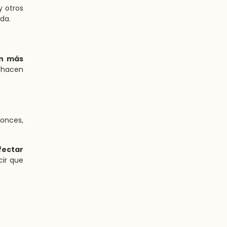
y otros
ida.
ón más
e hacen
tonces,
ectar
cir que