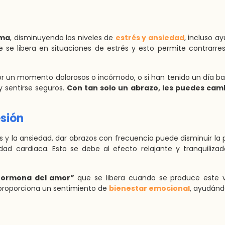
lma
, disminuyendo los niveles de
estrés y ansiedad
, incluso a
 se libera en situaciones de estrés y esto permite contrarres
 un momento dolorosos o incómodo, o si han tenido un día b
 y sentirse seguros.
Con tan solo un abrazo, les puedes camb
esión
s y la ansiedad, dar abrazos con frecuencia puede disminuir la 
edad cardiaca. Esto se debe al efecto relajante y tranquiliza
hormona del amor”
que se libera cuando se produce este v
s proporciona un sentimiento de
bienestar emocional
, ayudánd