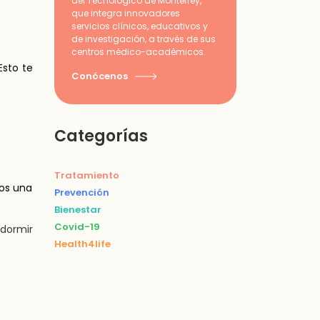
del Tecnológico de Monterrey,
que integra innovadores
servicios clínicos, educativos y
de investigación, a través de sus
centros médico-académicos.
Esto te
Conócenos
Categorías
Tratamiento
nos una
Prevención
Bienestar
Covid-19
dormir
Health4life