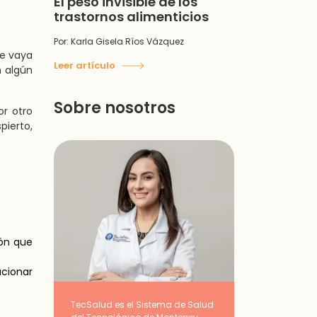
El peso invisible de los
trastornos alimenticios
Por: Karla Gisela Ríos Vázquez
se vaya
Leer artículo
n algún
Sobre nosotros
r otro
pierto,
ión que
cionar
TecSalud es el Sistema de Salud