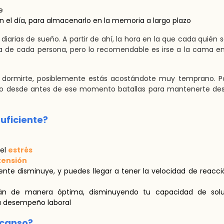
e
n el día, para almacenarlo en la memoria a largo plazo
diarias de sueño. A partir de ahí, la hora en la que cada quién 
ida de cada persona, pero lo recomendable es irse a la cama e
n dormirte, posiblemente estás acostándote muy temprano. Po
pero desde antes de ese momento batallas para mantenerte des
uficiente?
del
estrés
tensión
te disminuye, y puedes llegar a tener la velocidad de reacc
án de manera óptima, disminuyendo tu capacidad de solu
tu desempeño laboral
scanso?